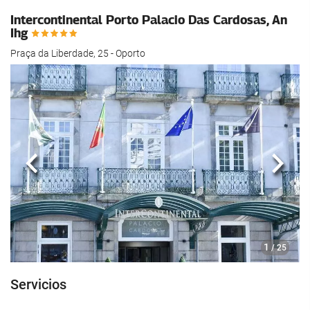
Intercontinental Porto Palacio Das Cardosas, An
Ihg
Praça da Liberdade, 25 - Oporto
Anterior
Sigui
1
/ 25
Servicios