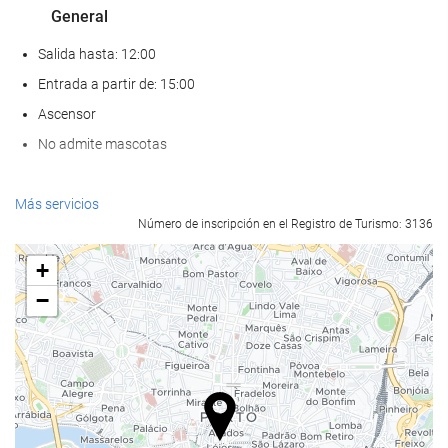
General
Salida hasta: 12:00
Entrada a partir de: 15:00
Ascensor
No admite mascotas
Comida y bebida
Más servicios
Número de inscripción en el Registro de Turismo: 3136
Restaurante a la carta
Bar
+
Cafetera en zonas comunes
−
Servicios de recepción
Recepción 24 horas
Guardaequipaje