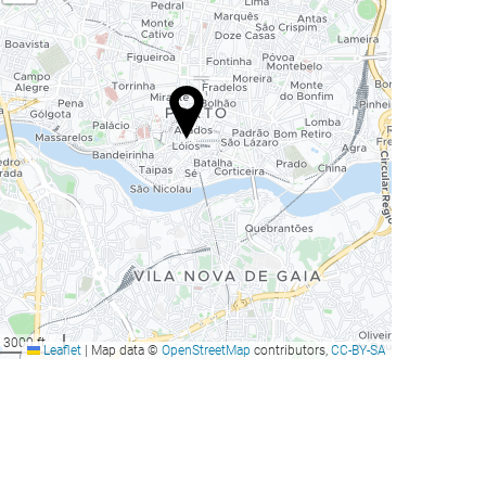
3000 ft
Leaflet
|
Map data ©
OpenStreetMap
contributors,
CC-BY-SA