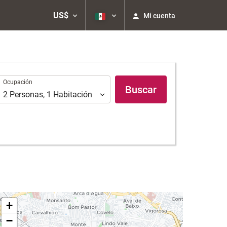
US$
Mi cuenta
Ocupación
Ocupación
Buscar
2
Personas
,
1
Habitación
+
−