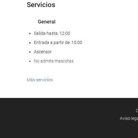
Servicios
General
Salida hasta: 12:00
Entrada a partir de: 15:00
Ascensor
No admite mascotas
Servicios de recepción
Más servicios
Recepción 24 horas
Guardaequipaje
C
Instalaciones de negocios
Aviso leg
Centro de negocios