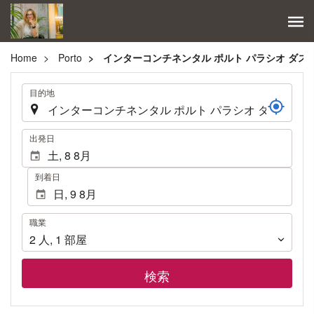
Home
Porto
インターコンチネンタル ポルト パラシオ ダス
.
目的地
.
出発日
到着日
職
職業
業
2
人
,
1
部屋
検索