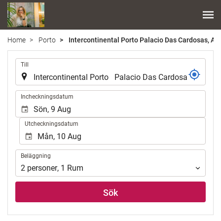
Home
Porto
Intercontinental Porto Palacio Das Cardosas, An 
.
Till
.
Incheckningsdatum
Utcheckningsdatum
Beläggning
Beläggning
2
personer
,
1
Rum
Sök