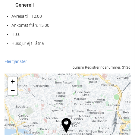
Generell
Avresa till: 12:00
Ankomst från: 15:00
Hiss
Husdjur ej tillåtna
Mat och dryck
Fler tjänster
Tourism Registreringsnummer: 3136
À la carte-restaurang
Bar
+
Kafé på boendet
−
Receptionstjänster
24-timmarsreception
Bagageförvaring