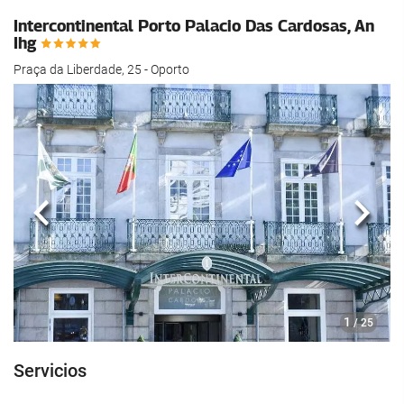
hotel.
Intercontinental Porto Palacio Das Cardosas, An
Ihg
Praça da Liberdade, 25 - Oporto
Anterior
Sigui
1
/ 25
Servicios