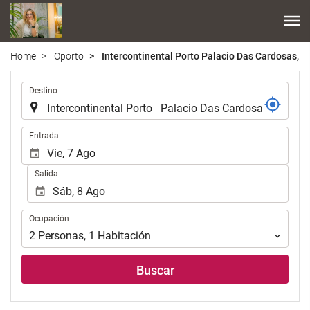
Home
Oporto
Intercontinental Porto Palacio Das Cardosas, A
Introduzca
Destino
el
lugar
de
Introduzca
Entrada
destino
las
en
fechas
Salida
el
de
que
inicio
realizar
y
Ocupación
la
Ocupación
fin
búsqueda
para
2
Personas
,
1
Habitación
de
realizar
su
la
Buscar
alojamiento..
búsqueda
de
su