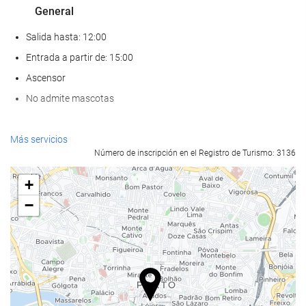
General
Salida hasta: 12:00
Entrada a partir de: 15:00
Ascensor
No admite mascotas
Comida y bebida
Más servicios
Número de inscripción en el Registro de Turismo: 3136
Restaurante a la carta
Bar
+
Cafetera en zonas comunes
−
Servicios de recepción
Recepción 24 horas
Guardaequipaje