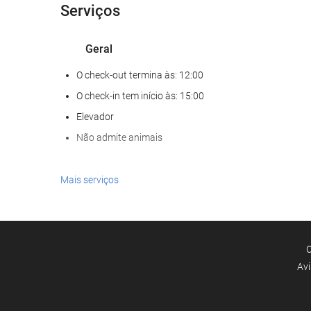
Serviços
Geral
O check-out termina às: 12:00
O check-in tem início às: 15:00
Elevador
Não admite animais
Serviços de receção
Mais serviços
Recepção 24 horas
Depósito de bagagens
C
Instalações de negócios
Avi
Centro de Negócios