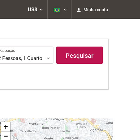
US$
Minha conta
upação
Ocupação
Pesquisar
2
Pessoas
,
1
Quarto
+
−