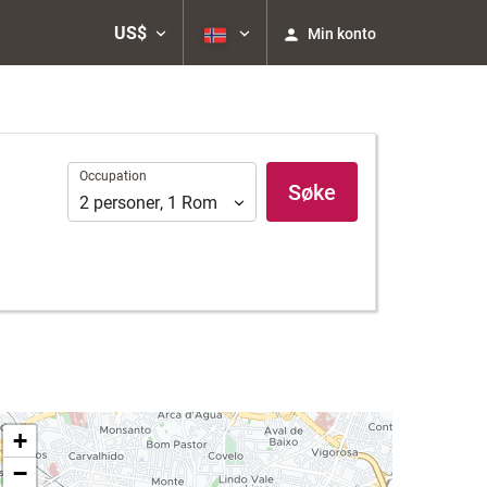
US$
Min konto
Occupation
Occupation
Søke
2
personer
,
1
Rom
+
−