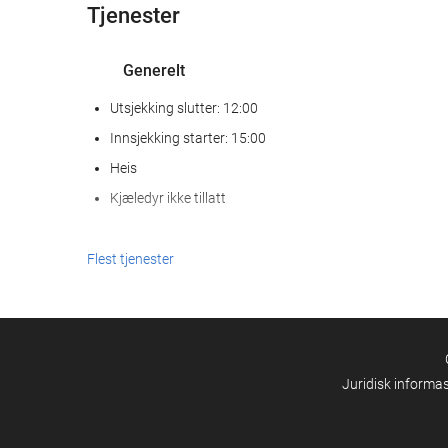
Tjenester
Generelt
Utsjekking slutter: 12:00
Innsjekking starter: 15:00
Heis
Kjæledyr ikke tillatt
Resepsjonstjenester
Flest tjenester
Døgnåpen resepsjon
Bagasjeoppbevaring
Forretningsfasiliteter
Juridisk informa
Business Centre