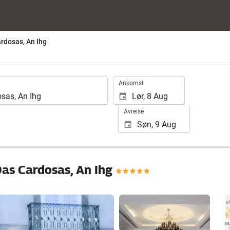
ardosas, An Ihg
.
Ankomst
Avreise
Das Cardosas, An Ihg
Se 25 bilder