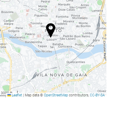
3000 ft
Leaflet
|
Map data ©
OpenStreetMap
contributors,
CC-BY-SA