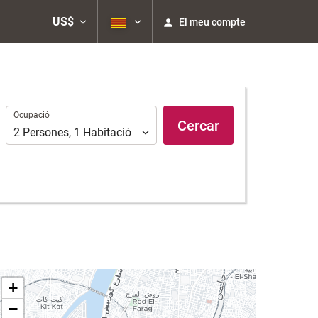
US$
El meu compte
Ocupació
Ocupació
Cercar
2
Persones
,
1
Habitació
+
−