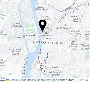
1 mi
Leaflet
|
Map data ©
OpenStreetMap
contributors,
CC-BY-SA