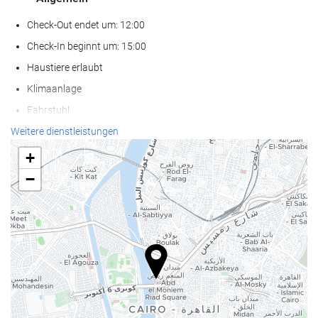
Check-Out endet um: 12:00
Check-In beginnt um: 15:00
Haustiere erlaubt
Klimaanlage
Fahrstuhl
Zugang für Personen mit eingeschränkter Mobilität
Weitere dienstleistungen
Nichtraucher-Räume
+
Raucherbereich
−
Wellness
Poolbar
Pool-/Strandtücher
Sonnenstühle/-liegen
Sonnenschirme