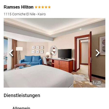
Ramses Hilton
1115 Corniche El Nile - Kairo
Zurück
Näch
1
/ 25
Dienstleistungen
Allgemein