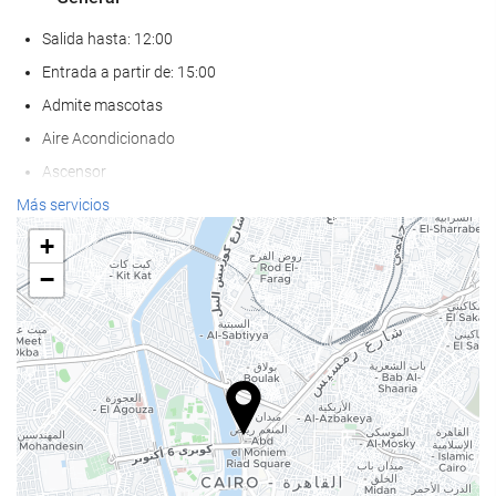
Salida hasta: 12:00
Entrada a partir de: 15:00
Admite mascotas
Aire Acondicionado
Ascensor
Adaptado para personas con movilidad reducida
Más servicios
Habitaciones No fumadores
+
Zona de fumadores
−
Bienestar
Pool bar
Toallas de playa o piscina
Tumbonas
Sombrillas