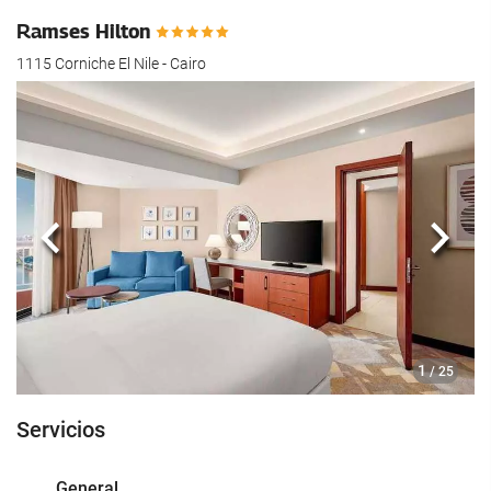
Ramses Hilton
1115 Corniche El Nile - Cairo
Anterior
Sigui
1
/ 25
Servicios
General