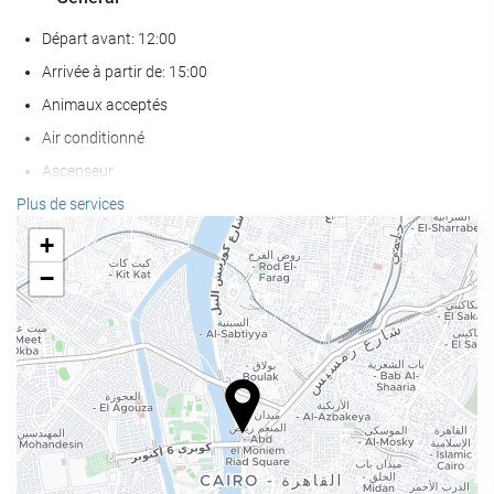
Départ avant: 12:00
Arrivée à partir de: 15:00
Animaux acceptés
Air conditionné
Ascenseur
Accès personnes à mobilité réduite
Plus de services
Chambres Non-fumeurs
+
Zone fumeurs
−
Bien-être
Bar dans la piscine
Serviettes de piscine/de plage
Chaises longues ou de plage
Parasols