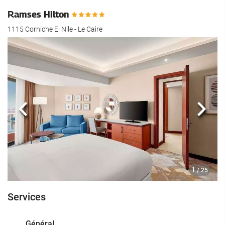
Ramses Hilton
1115 Corniche El Nile - Le Caire
Précédent
Suiva
1
/ 25
Services
Général