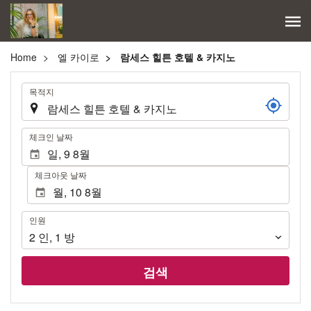
Home
엘 카이로
람세스 힐튼 호텔 & 카지노
.
목적지
.
체크인 날짜
체크아웃 날짜
인
인원
원
2
인
,
1
방
검색