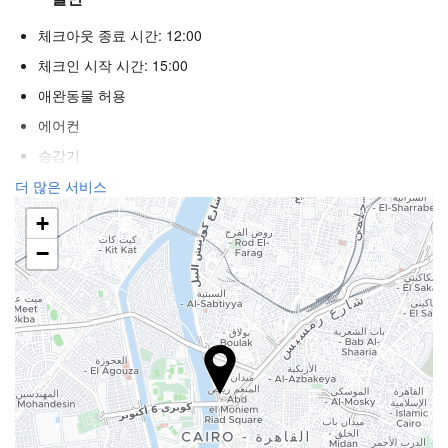
체크아웃 종료 시간: 12:00
체크인 시작 시간: 15:00
애완동물 허용
에어컨
승강기
장애인
더 많은 서비스
불연자객실
+
흡연 구역
−
웰니스
수영장 바
타월 제공
일광욕 의자
파라솔