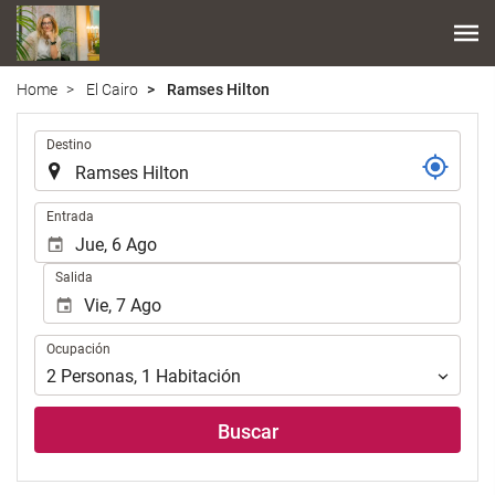
Home
El Cairo
Ramses Hilton
Introduzca
Destino
el
lugar
de
Introduzca
Entrada
destino
las
en
fechas
Salida
el
de
que
inicio
realizar
y
Ocupación
la
Ocupación
fin
búsqueda
para
2
Personas
,
1
Habitación
de
realizar
su
la
Buscar
alojamiento..
búsqueda
de
su