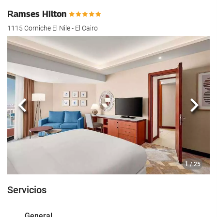
hotel.
Ramses Hilton
1115 Corniche El Nile - El Cairo
Anterior
Sigui
1
/ 25
Servicios
General