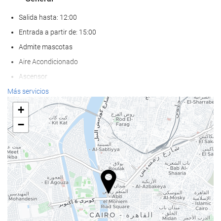
Salida hasta: 12:00
Entrada a partir de: 15:00
Admite mascotas
Aire Acondicionado
Ascensor
Adaptado para personas con movilidad reducida
Más servicios
Habitaciones No fumadores
+
Zona de fumadores
−
Bienestar
Pool bar
Toallas de playa o piscina
Tumbonas
Sombrillas