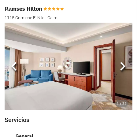
Ramses Hilton
1115 Corniche El Nile - Cairo
Anterior
Sigui
1
/ 25
Servicios
General