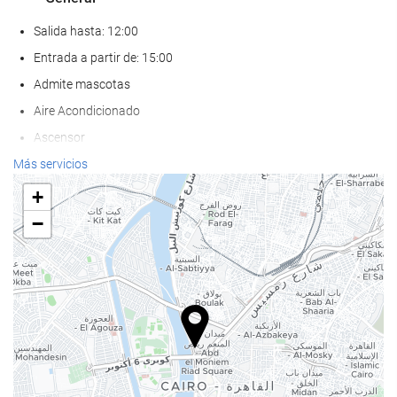
Salida hasta: 12:00
Entrada a partir de: 15:00
Admite mascotas
Aire Acondicionado
Ascensor
AAdaptado para personas con movilidad reducida
Más servicios
Habitaciones No fumadores
+
Zona de fumadores
−
Bienestar
Pool bar
Toallas de playa o piscina
Camastros
Sombrillas