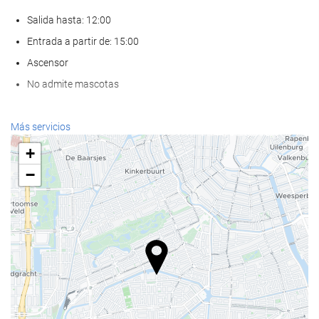
Salida hasta: 12:00
Entrada a partir de: 15:00
Ascensor
No admite mascotas
Servicios de recepción
Más servicios
Recepción 24 horas
+
Guardaequipaje
−
Comida y bebida
Restaurante a la carta
Bar
Bienestar
Spa