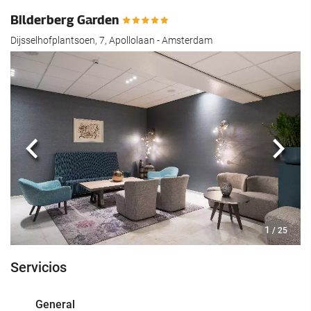
Bilderberg Garden
Dijsselhofplantsoen, 7, Apollolaan - Amsterdam
Anterior
Sigui
1
/ 25
Servicios
General