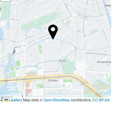
3000 ft
Leaflet
|
Map data ©
OpenStreetMap
contributors,
CC-BY-SA