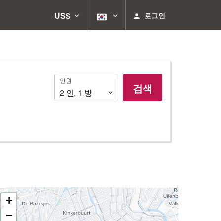
US$
로그인
인
인원
검색
원
2
인
,
1
방
+
−