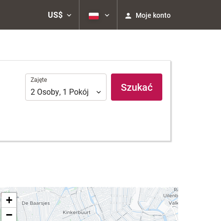
US$
Moje konto
Zajęte
Zajęte
Szukać
2
Osoby
,
1
Pokój
+
−