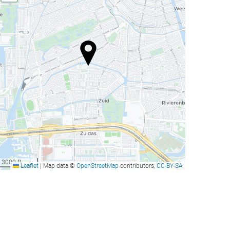
3000 ft
Leaflet
|
Map data ©
OpenStreetMap
contributors,
CC-BY-SA