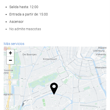
Salida hasta: 12:00
Entrada a partir de: 15:00
Ascensor
No admite mascotas
Servicios de recepción
Más servicios
Recepción 24 horas
+
Guardaequipaje
−
Comida y bebida
Restaurante a la carta
Bar
Bienestar
Spa