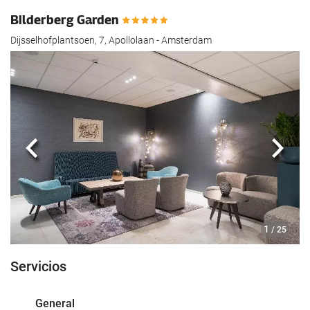
Bilderberg Garden
Dijsselhofplantsoen, 7, Apollolaan - Amsterdam
Anterior
Sigui
1
/ 25
Servicios
General