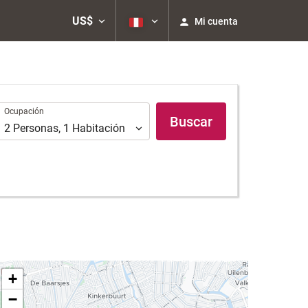
US$
Mi cuenta
Ocupación
Ocupación
Buscar
2
Personas
,
1
Habitación
+
−