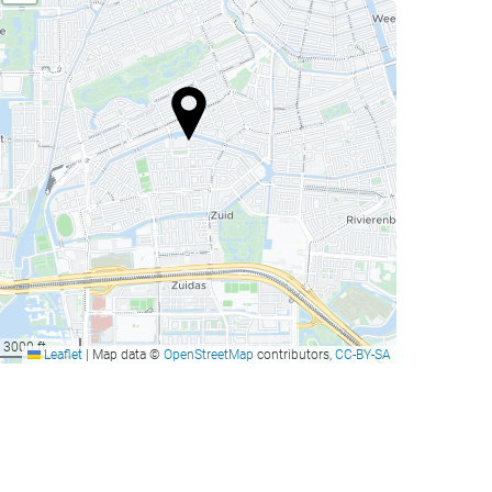
3000 ft
Leaflet
|
Map data ©
OpenStreetMap
contributors,
CC-BY-SA