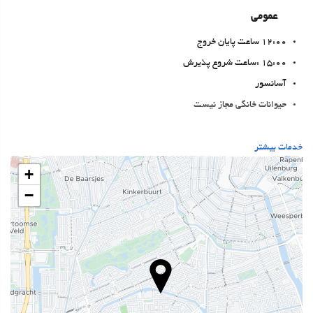
عمومی
12:00 ساعت پایان خروج
15:00 :ساعت شروع پذیرش
آسانسور
حیوانات خانگی مجاز نیست
خدمات پذیرش
خدمات بیشتر
24-Hour Front Desk
+
انبار چمدان
−
غذا و نوشیدنی
رستوران آلاکارته
بار
بهداشت و سلامتی