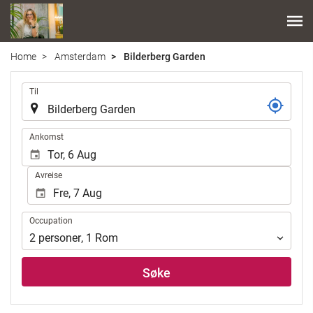
Home
Amsterdam
Bilderberg Garden
.
Til
.
Ankomst
Avreise
Occupation
Occupation
2
personer
,
1
Rom
Søke