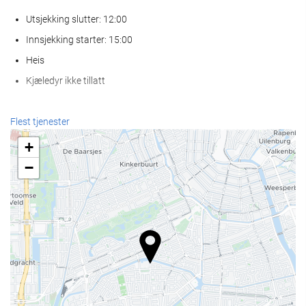
Utsjekking slutter: 12:00
Innsjekking starter: 15:00
Heis
Kjæledyr ikke tillatt
Resepsjonstjenester
Flest tjenester
Døgnåpen resepsjon
+
Bagasjeoppbevaring
−
Mat og Drikke
À la carte-restaurant
Bar
Velvære
Spa