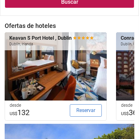
Buscar
Ofertas de hoteles
Keavan S Port Hotel , Dublin
Conrad 
Dublín, Irlanda
Dublín, Irl
desde
desde
Reservar
132
36
US$
US$