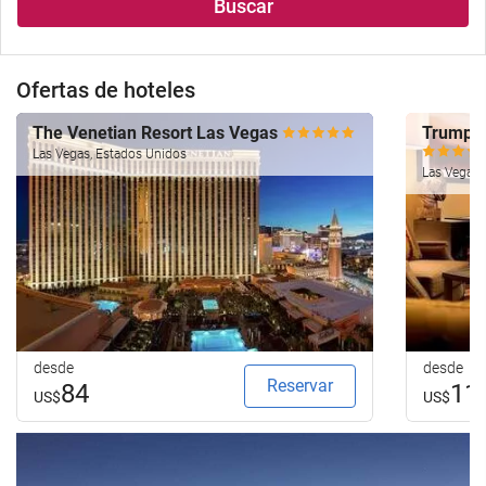
Buscar
Ofertas de hoteles
The Venetian Resort Las Vegas
Trump I
Las Vegas, Estados Unidos
Las Vegas,
desde
desde
Reservar
84
11
US$
US$