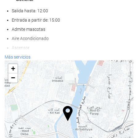
Salida hasta: 12:00
Entrada a partir de: 15:00
Admite mascotas
Aire Acondicionado
Ascensor
Adaptado para personas con movilidad reducida
Más servicios
Habitaciones No fumadores
+
Zona de fumadores
−
Bienestar
Pool bar
Tumbonas
Sombrillas
Spa