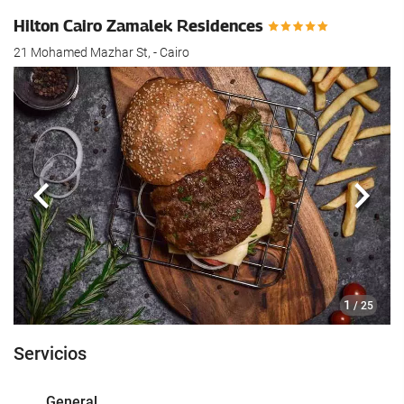
Hilton Cairo Zamalek Residences
21 Mohamed Mazhar St, - Cairo
Anterior
Sigui
1
/ 25
Servicios
General