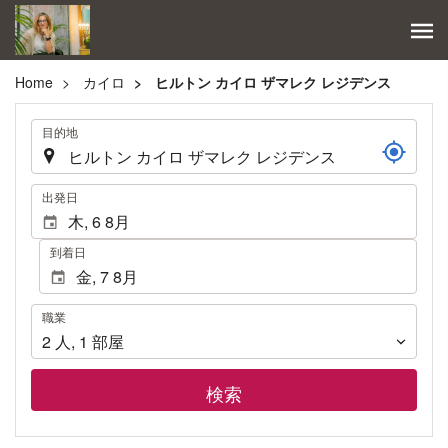
Home
カイロ
ヒルトン カイロ ザマレク レジデンス
.
目的地
.
出発日
到着日
職
職業
業
2
人
,
1
部屋
検索