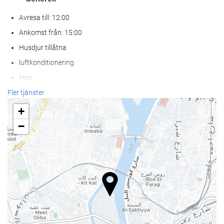
Avresa till: 12:00
Ankomst från: 15:00
Husdjur tillåtna
luftkonditionering
Hiss
Person med rörlighets svårigheter
Fler tjänster
Rökfria rum
+
Rökzon
−
Hälsa
Poolbar
Strandstolar eller solsängar
Solparasoll
Spa