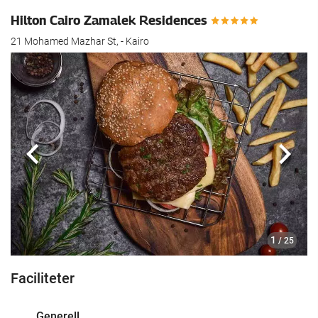
Hilton Cairo Zamalek Residences
21 Mohamed Mazhar St, - Kairo
Föregående
Nästa
1
/ 25
Faciliteter
Generell