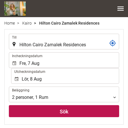
Home
Kairo
Hilton Cairo Zamalek Residences
.
Till
.
Incheckningsdatum
Utcheckningsdatum
Beläggning
Beläggning
2
personer
,
1
Rum
Sök