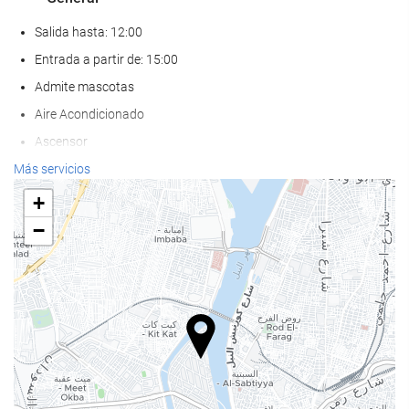
Salida hasta: 12:00
Entrada a partir de: 15:00
Admite mascotas
Aire Acondicionado
Ascensor
AAdaptado para personas con movilidad reducida
Más servicios
Habitaciones No fumadores
+
Zona de fumadores
−
Bienestar
Pool bar
Camastros
Sombrillas
Spa