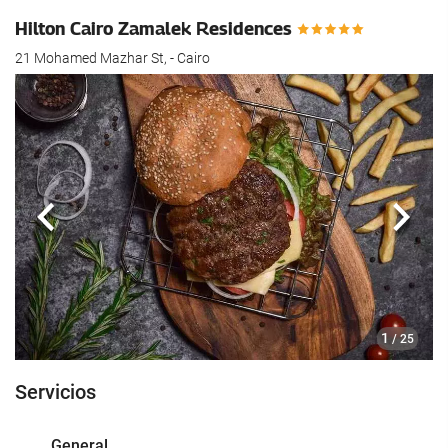
Hilton Cairo Zamalek Residences
21 Mohamed Mazhar St, - Cairo
Anterior
Sigui
1
/ 25
Servicios
General