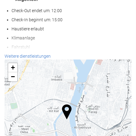
Check-Out endet um: 12:00
Check-In beginnt um: 15:00
Haustiere erlaubt
Klimaanlage
Fahrstuhl
Zugang für Personen mit eingeschränkter Mobilität
Weitere dienstleistungen
Nichtraucher-Räume
+
Raucherbereich
−
Wellness
Poolbar
Sonnenstühle/-liegen
Sonnenschirme
Spa