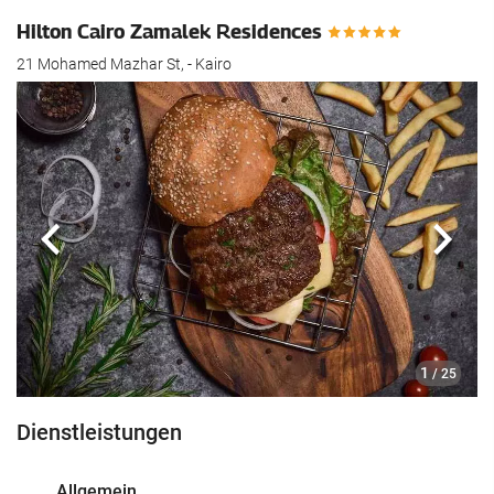
Hilton Cairo Zamalek Residences
21 Mohamed Mazhar St, - Kairo
Zurück
Näch
1
/ 25
Dienstleistungen
Allgemein