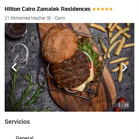
Hilton Cairo Zamalek Residences
21 Mohamed Mazhar St, - Cairo
Anterior
Sigui
1
/ 25
Servicios
General