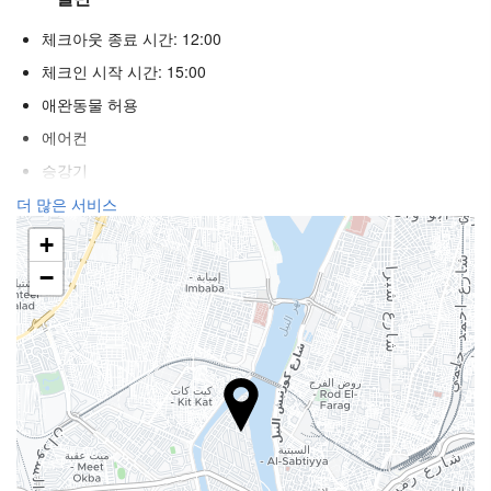
체크아웃 종료 시간: 12:00
체크인 시작 시간: 15:00
애완동물 허용
에어컨
승강기
장애인
더 많은 서비스
불연자객실
+
흡연 구역
−
웰니스
수영장 바
일광욕 의자
파라솔
스파