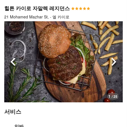
힐튼 카이로 자말렉 레지던스
21 Mohamed Mazhar St, - 엘 카이로
이전으로
다음
1
/ 25
서비스
일반