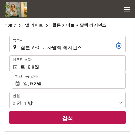
Home
엘 카이로
힐튼 카이로 자말렉 레지던스
.
목적지
.
체크인 날짜
체크아웃 날짜
인
인원
원
2
인
,
1
방
검색