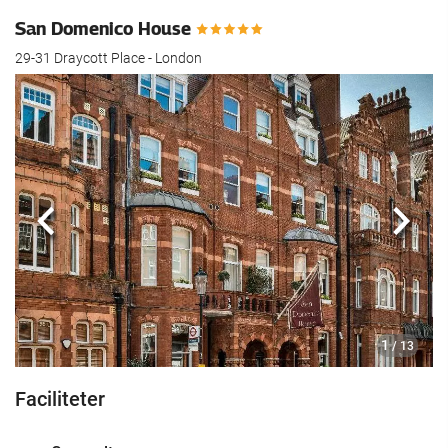
San Domenico House
29-31 Draycott Place - London
Previous
Næst
1
/ 13
Faciliteter