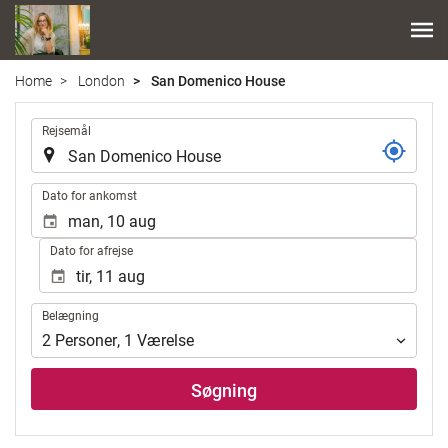
Home
London
San Domenico House
.
Rejsemål
.
Dato for ankomst
Dato for afrejse
Belægning
Belægning
2
Personer
,
1
Værelse
Søgning