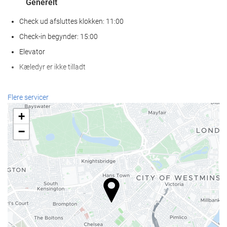
Generelt
Check ud afsluttes klokken: 11:00
Check-in begynder: 15:00
Elevator
Kæledyr er ikke tilladt
Receptionen
Flere servicer
Døgnåben reception
+
Bagageopbevaring
−
Mad og drikke
Bar
Internetadgang
Gratis wi-fi