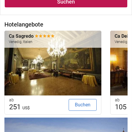
Suchen
Hotelangebote
Ca Sagredo
Ca Dei 
Venedig, Italien
Venedig, It
ab
ab
Buchen
251
105
US$
U