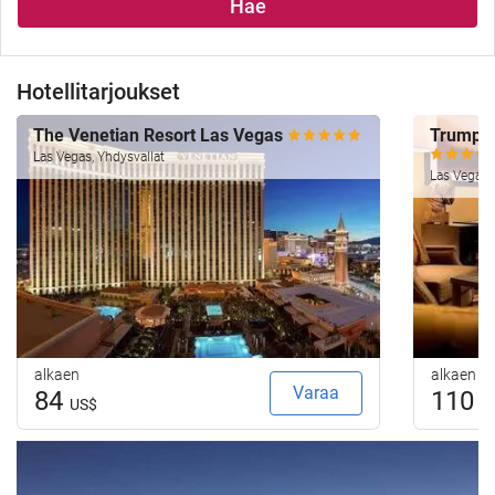
Hae
Hotellitarjoukset
The Venetian Resort Las Vegas
Trump I
Las Vegas, Yhdysvallat
Las Vegas,
alkaen
alkaen
Varaa
84
110
US$
U