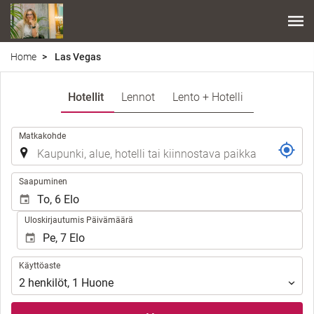
Home
Las Vegas
Hotellit
Lennot
Lento + Hotelli
.
Matkakohde
.
Saapuminen
Uloskirjautumis Päivämäärä
Käyttöaste
Käyttöaste
2
henkilöt
,
1
Huone