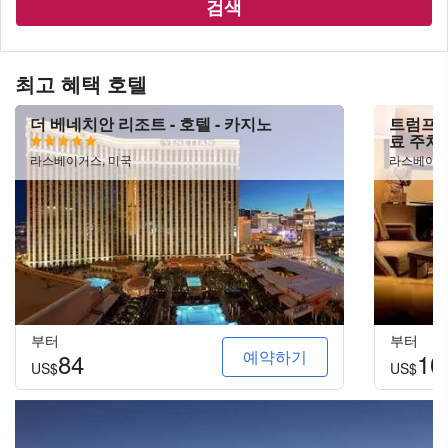
검색
최고 혜택 호텔
더 베네치안 리조트 - 호텔 - 카지노
트럼프 
료 주차
라스베이거스, 미국
라스베이거
부터
부터
예약하기
84
10
US$
US$