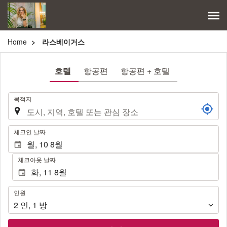
Home
라스베이거스
호텔
항공편
항공편 + 호텔
.
목적지
.
체크인 날짜
체크아웃 날짜
인
인원
원
2
인
,
1
방