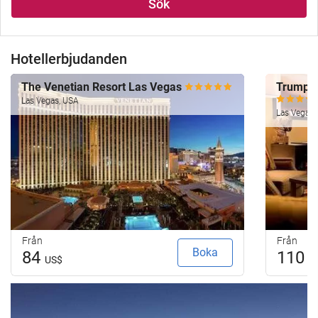
Sök
Hotellerbjudanden
The Venetian Resort Las Vegas
Trump I
Las Vegas, USA
Las Vegas,
Från
Från
Boka
84
110
US$
U