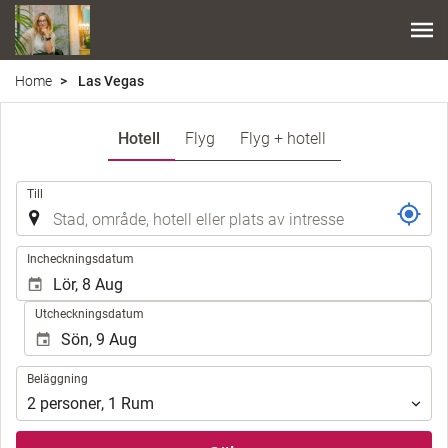
Home
Las Vegas
Hotell
Flyg
Flyg + hotell
.
Till
.
Incheckningsdatum
Utcheckningsdatum
Beläggning
Beläggning
2
personer
,
1
Rum