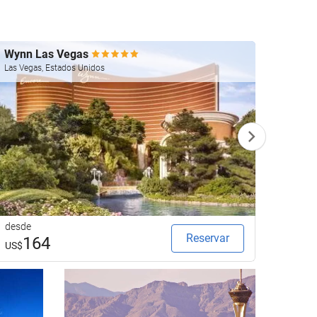
Wynn Las Vegas
Four 
Las Vegas, Estados Unidos
Las Veg
desde
desde
Reservar
164
2
US$
US$