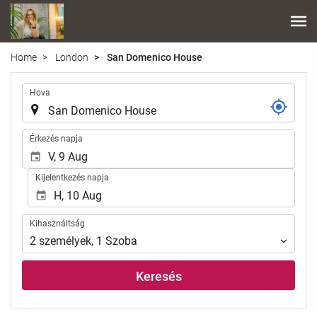
Home
London
San Domenico House
.
Hova
.
Érkezés napja
Kijelentkezés napja
Kihasználtság
Kihasználtság
2
személyek
,
1
Szoba
Keresés