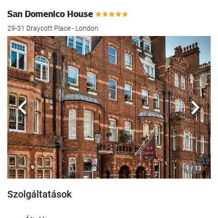
San Domenico House
29-31 Draycott Place - London
Előző
köve
1
/ 13
Szolgáltatások