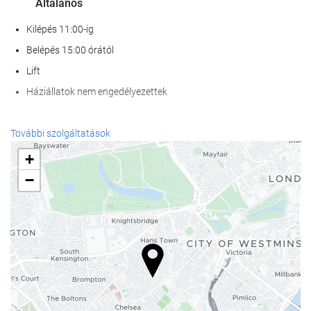
Általános
Kilépés 11:00-ig
Belépés 15:00 órától
Lift
Háziállatok nem engedélyezettek
Recepció szolgáltatások
További szolgáltatások
24 órás recepció
+
poggyászmegőrzés
−
Étel és ital
Bár
Internet
Ingyenes Wi-Fi