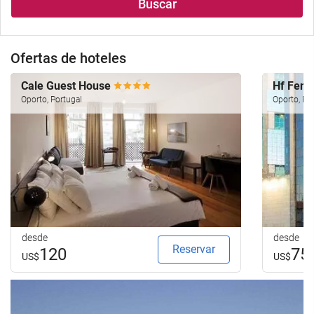
Buscar
Ofertas de hoteles
Cale Guest House
Hf Feni
Oporto, Portugal
Oporto, Po
desde
desde
Reservar
120
75
US$
US$