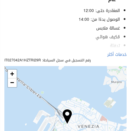
المغادرة حتى: 12:00
الوصول بدءًا من: 14:00
غسالة ملابس
مُكيف هوائي
تدفئة
مصعد
خدمات أكثر
رقم التسجيل في سجل السياحة: IT027042A1HZTRI29R
غرف لغير المدخنين
ممنوع التدخين في كل الأماكن
+
غرف عازلة للصوت
−
لا يسمح بدخول الحيوانات الأليفة
الطعام والمشروبات
مطعم
مطعم (حسب الطلب)