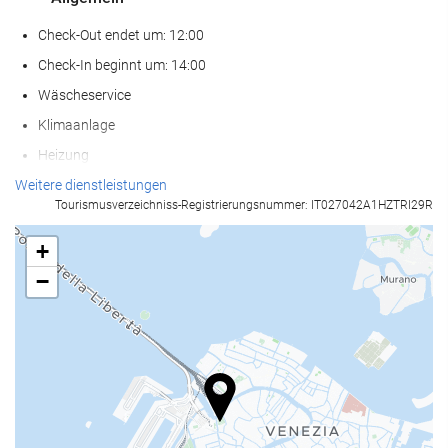
Check-Out endet um: 12:00
Check-In beginnt um: 14:00
Wäscheservice
Klimaanlage
Heizung
Fahrstuhl
Weitere dienstleistungen
Tourismusverzeichniss-Registrierungsnummer: IT027042A1HZTRI29R
Nichtraucher-Räume
Nichtraucherunterkunft (Alle öffentlichen und privaten Bereiche
+
sind Nichtraucherzonen)
−
Schallisolierte Zimmer
Haustiere nicht erlaubt
Nahrungsmittel und Getränke
Restaurant
À-la-carte-Restaurant