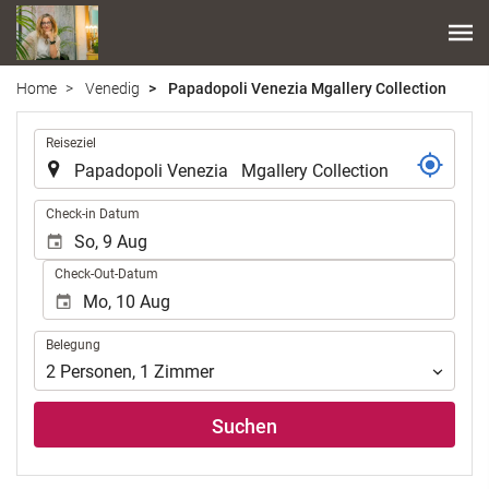
Home
Venedig
Papadopoli Venezia Mgallery Collection
.
Reiseziel
.
Check-in Datum
Check-Out-Datum
Belegung
Belegung
2
Personen
,
1
Zimmer
Suchen