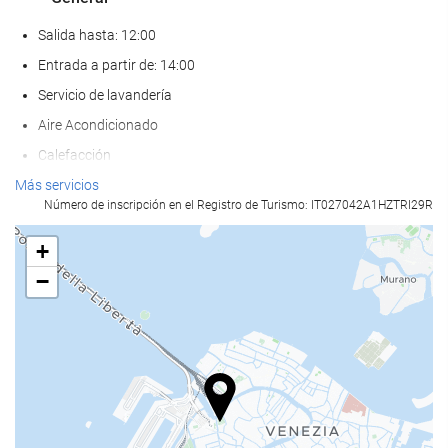
Salida hasta: 12:00
Entrada a partir de: 14:00
Servicio de lavandería
Aire Acondicionado
Calefacción
Ascensor
Más servicios
Número de inscripción en el Registro de Turismo: IT027042A1HZTRI29R
Habitaciones No fumadores
Hotel no fumadores
+
Habitaciones insonorizadas
−
No admite mascotas
Comida y bebida
Restaurante
Restaurante a la carta