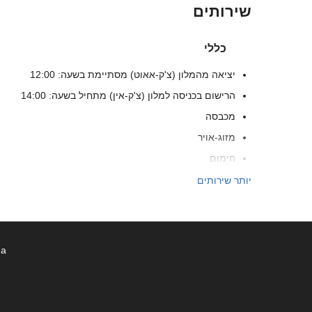
שירותים
כללי
יציאה מהמלון (צ'ק-אאוט) מסתיימת בשעה: 12:00
הרישום בכניסה למלון (צ'ק-אין) מתחיל בשעה: 14:00
מכבסה
מזוג-אויר
חימום
מעלית
יותר שירותים
חדרים ללא לעשן
ללא-עישון בכל החללים הפרטיים והציבוריים
חדרים אטומים לרעש
ña
אין כניסה לחיות מחמד
אינטרנט