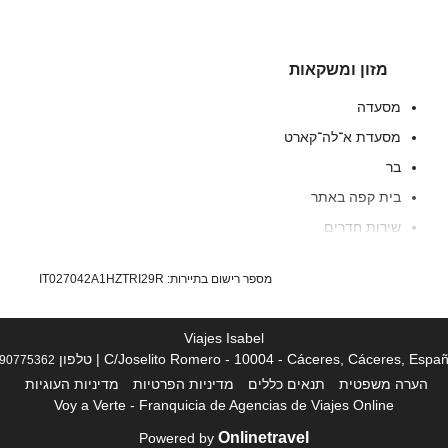
מזון ומשקאות
מסעדה
מסעדת א־לה־קארט
בר
בית קפה באתר
שירות חדרים
ארוחת בוקר בחדר
מספר רישום בתיירות: IT027042A1HZTRI29R
Viajes Isabel
C/Joselito Romero - 10004 - Cáceres, Cáceres, Espa | טלפון
90775362
הערה משפטית
תנאים כללים
מדיניות הפרטיות
מדיניות העוגיות
Voy a Verte - Franquicia de Agencias de Viajes Online
שירותי קבלה
Onlinetravel
Powered by