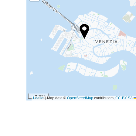
3000 ft
|
Map data ©
OpenStreetMap
contributors,
CC-BY-SA
Leaflet