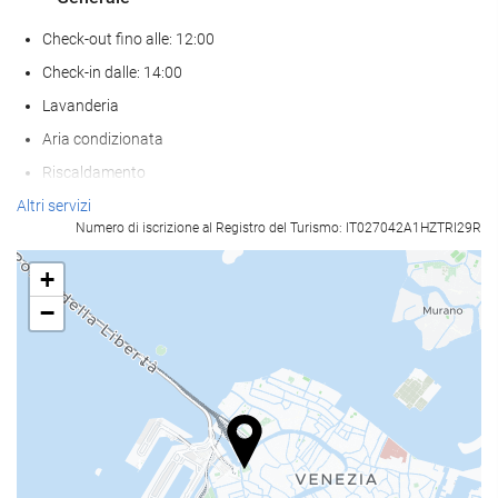
Check-out fino alle: 12:00
Check-in dalle: 14:00
Lavanderia
Aria condizionata
Riscaldamento
Ascensore
Altri servizi
Numero di iscrizione al Registro del Turismo: IT027042A1HZTRI29R
Abitazioni per non fumatori
struttura interamente non fumatori
+
disponibilità di camere insonorizzate
−
Non sono ammessi animali
Pasto e bevanda
Ristorante
Ristorante à la carte