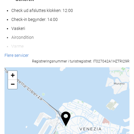
Check ud afsluttes klokken: 12:00
Check-in begynder: 14:00
Vaskeri
Aircondition
Varme
Elevator
Flere servicer
Registreringsnummer i turistregistret: IT027042A1HZTRI29R
Ikke-ryger værelser
Rygning forbudt på alle fælles- og privatområder
+
Lydisolerede værelser
−
Kæledyr er ikke tilladt
Mad og drikke
Restaurant
À la carte-restaurant