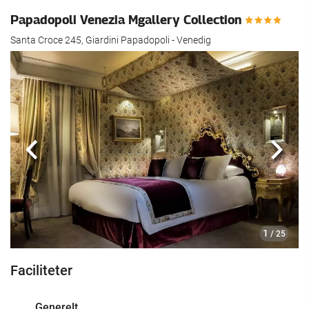
Papadopoli Venezia Mgallery Collection
Santa Croce 245, Giardini Papadopoli - Venedig
Previous
Næst
1
/ 25
Faciliteter
Generelt