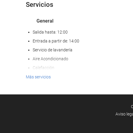
Servicios
General
Salida hasta: 12:00
Entrada a partir de: 14:00
Servicio de lavandería
Aire Acondicionado
Calefacción
Ascensor
Más servicios
Habitaciones No fumadores
Hotel no fumadores
Habitaciones insonorizadas
C
No admite mascotas
Aviso leg
Acceso a Internet