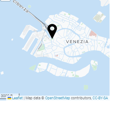
3000 ft
Leaflet
|
Map data ©
OpenStreetMap
contributors,
CC-BY-SA