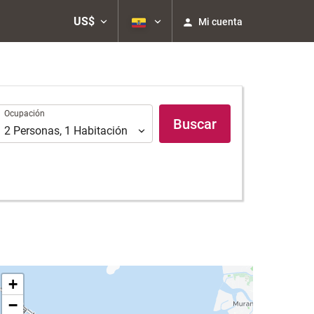
US$
Mi cuenta
Ocupación
Ocupación
Buscar
2
Personas
,
1
Habitación
+
−