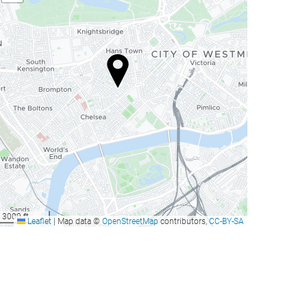
3000 ft
Leaflet
|
Map data ©
OpenStreetMap
contributors,
CC-BY-SA