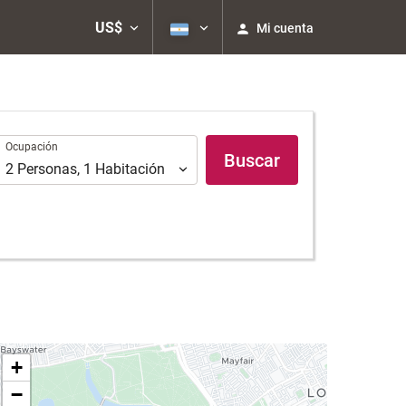
US$
Mi cuenta
Ocupación
Ocupación
Buscar
2
Personas
,
1
Habitación
+
−