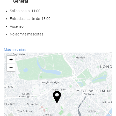
General
Salida hasta: 11:00
Entrada a partir de: 15:00
Ascensor
No admite mascotas
Servicios de recepción
Más servicios
Recepción 24 horas
+
Guardaequipaje
−
Comida y bebida
Bar
Acceso a Internet
Wifi gratis