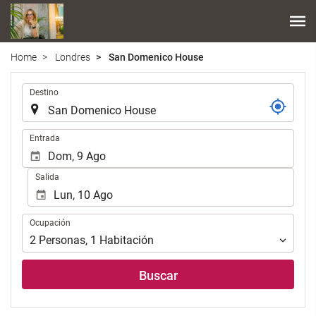
Home
Londres
San Domenico House
Introduzca
Destino
el
lugar
de
Introduzca
Entrada
destino
las
en
fechas
Salida
el
de
que
inicio
realizar
y
Ocupación
la
Ocupación
fin
búsqueda
para
2
Personas
,
1
Habitación
de
realizar
su
la
Buscar
alojamiento..
búsqueda
de
su