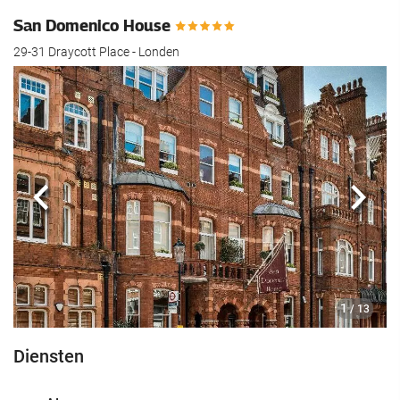
San Domenico House
29-31 Draycott Place - Londen
Vorige
Volg
1
/ 13
Diensten