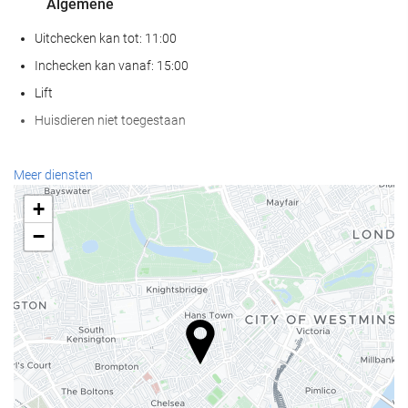
Algemene
Uitchecken kan tot: 11:00
Inchecken kan vanaf: 15:00
Lift
Huisdieren niet toegestaan
Receptiediensten
Meer diensten
24-uursreceptie
+
Bagageopslag
−
Eten en drinken
Bar
Internet
Gratis wifi