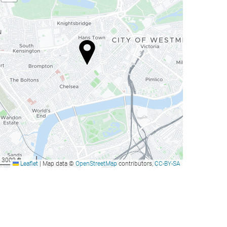
3000 ft
Leaflet
|
Map data ©
OpenStreetMap
contributors,
CC-BY-SA