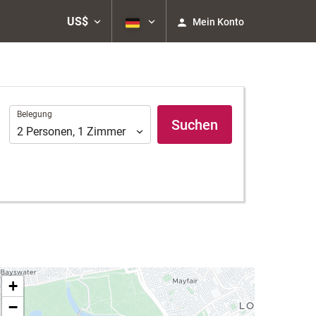
US$
Mein Konto
Belegung
Belegung
Suchen
2
Personen
,
1
Zimmer
+
−