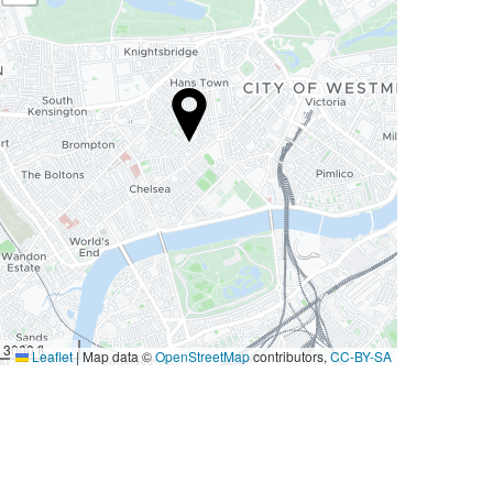
3000 ft
Leaflet
|
Map data ©
OpenStreetMap
contributors,
CC-BY-SA