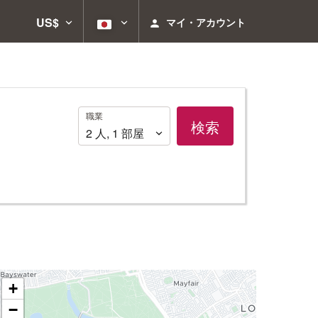
US$
マイ・アカウント
職
職業
検索
業
2
人
,
1
部屋
+
−